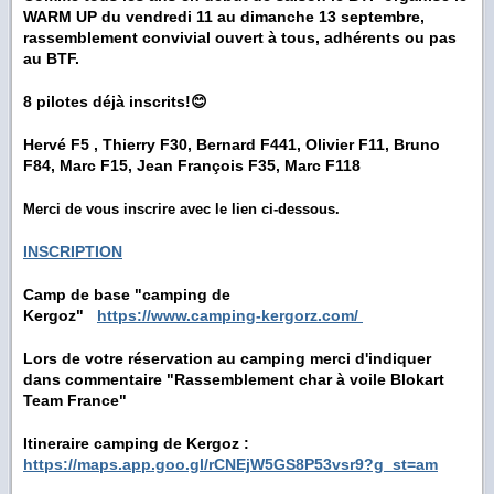
WARM UP
du vendredi 11 au dimanche 13 septembre,
rassemblement convivial ouvert à tous,
adhérents ou pas
au BTF.
8 pilotes déjà inscrits!😊
Hervé F5 , Thierry F30, Bernard F441, Olivier F11, Bruno
F84, Marc F15, Jean François F35, Marc F118
Merci de vous inscrire avec le lien ci-dessous.
INSCRIPTION
Camp de base "camping de
Kergoz"
https://www.camping-kergorz.com/
Lors de votre réservation au camping merci d'indiquer
dans commentaire "Rassemblement char à voile Blokart
Team France"
Itineraire camping de Kergoz :
https://maps.app.goo.gl/rCNEjW5GS8P53vsr9?g_st=am