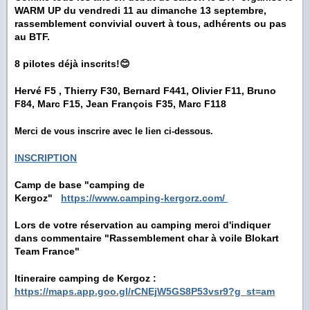
WARM UP
du vendredi 11 au dimanche 13 septembre,
rassemblement convivial ouvert à tous,
adhérents ou pas
au BTF.
8 pilotes déjà inscrits!😊
Hervé F5 , Thierry F30, Bernard F441, Olivier F11, Bruno
F84, Marc F15, Jean François F35, Marc F118
Merci de vous inscrire avec le lien ci-dessous.
INSCRIPTION
Camp de base "camping de
Kergoz"
https://www.camping-kergorz.com/
Lors de votre réservation au camping merci d'indiquer
dans commentaire "Rassemblement char à voile Blokart
Team France"
Itineraire camping de Kergoz :
https://maps.app.goo.gl/rCNEjW5GS8P53vsr9?g_st=am